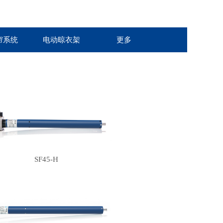
帘系统
电动晾衣架
更多
SF45-H