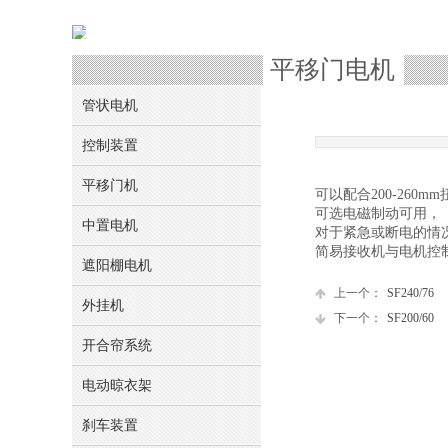
≡
≡
网站首页
中置电机
SF200/60-R
平移门电机
管状电机
控制装置
平移门机
可以配合
200-260mm
可选电磁制动可用，
中置电机
对于紧急或断电的情
简易接收机与电机控
遮阳棚电机
上一个：
SF240/76
外挂机
下一个：
SF200/60
开合帘系统
电动晾衣架
刹车装置