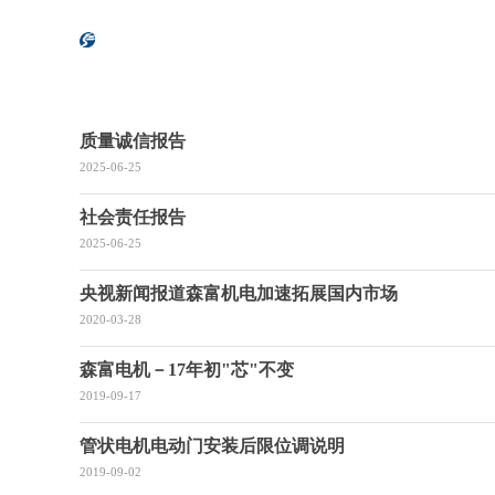
/
/
网站首页
新闻动态
公司新闻
质量诚信报告
2025-06-25
社会责任报告
2025-06-25
央视新闻报道森富机电加速拓展国内市场
2020-03-28
森富电机－17年初"芯"不变
2019-09-17
管状电机电动门安装后限位调说明
2019-09-02