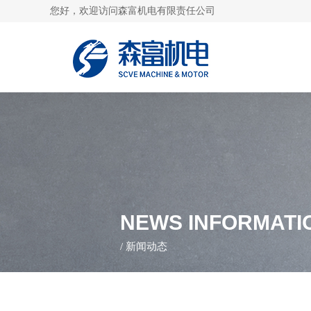
您好，欢迎访问森富机电有限责任公司
NEWS INFORMATI
/ 新闻动态